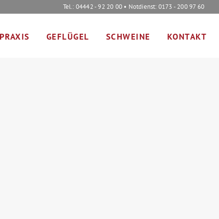
Tel.: 04442 - 92 20 00 • Notdienst: 0173 - 200 97 60
PRAXIS
GEFLÜGEL
SCHWEINE
KONTAKT