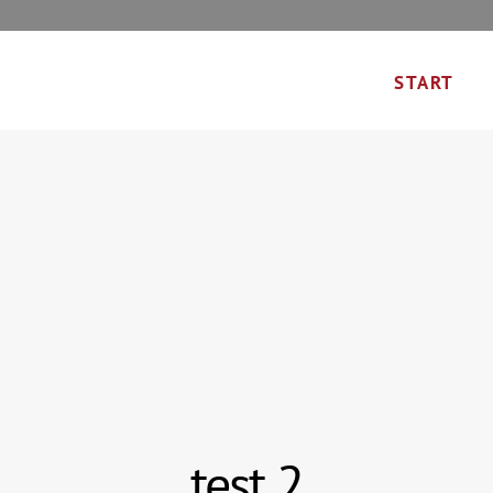
START
test 2