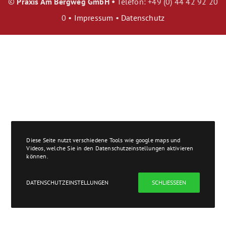
©
Praxis Am Bergweg GmbH •
Telefon: +49 (0) 44 42 92 20
0 •
Impressum
•
Datenschutz
Diese Seite nutzt verschiedene Tools wie google maps und
Videos, welche Sie in den Datenschutzeinstellungen aktivieren
können.
DATENSCHUTZEINSTELLUNGEN
SCHLIESSEEN