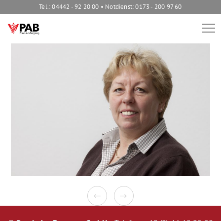
Tel.: 04442 - 92 20 00 • Notdienst: 0173 - 200 97 60