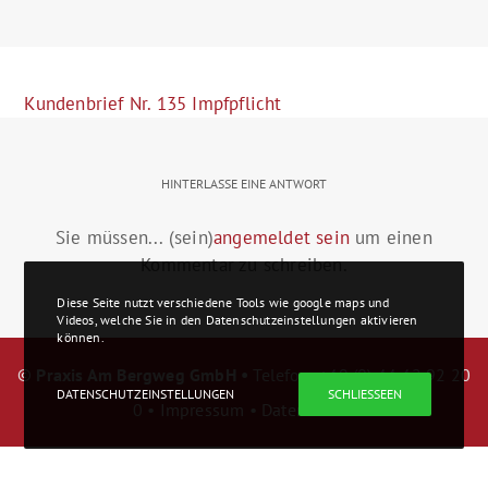
Kundenbrief Nr. 135 Impfpflicht
HINTERLASSE EINE ANTWORT
Sie müssen... (sein)
angemeldet sein
um einen
Kommentar zu schreiben.
Diese Seite nutzt verschiedene Tools wie google maps und
Videos, welche Sie in den Datenschutzeinstellungen aktivieren
können.
©
Praxis Am Bergweg GmbH •
Telefon: +49 (0) 44 42 92 20
DATENSCHUTZEINSTELLUNGEN
SCHLIESSEEN
0 •
Impressum
•
Datenschutz