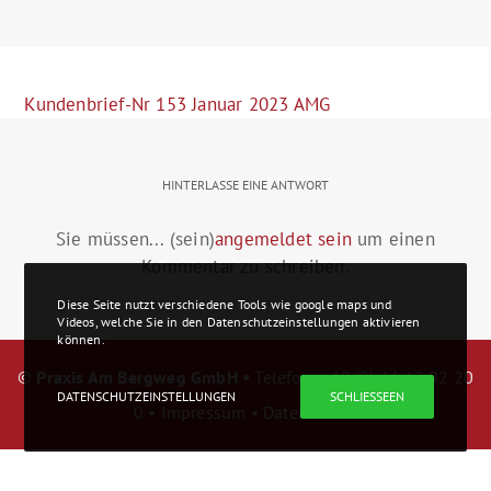
Kundenbrief-Nr 153 Januar 2023 AMG
HINTERLASSE EINE ANTWORT
Sie müssen... (sein)
angemeldet sein
um einen
Kommentar zu schreiben.
Diese Seite nutzt verschiedene Tools wie google maps und
Videos, welche Sie in den Datenschutzeinstellungen aktivieren
können.
©
Praxis Am Bergweg GmbH •
Telefon: +49 (0) 44 42 92 20
DATENSCHUTZEINSTELLUNGEN
SCHLIESSEEN
0 •
Impressum
•
Datenschutz