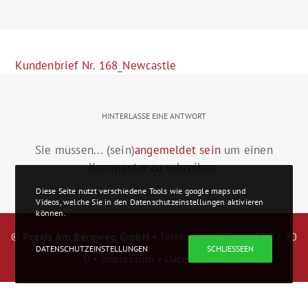
Kundenbrief Nr. 168_Newcastle
HINTERLASSE EINE ANTWORT
Sie müssen... (sein)
angemeldet sein
um einen
Kommentar zu schreiben.
Diese Seite nutzt verschiedene Tools wie google maps und
Videos, welche Sie in den Datenschutzeinstellungen aktivieren
können.
©
Praxis Am Bergweg GmbH •
Telefon: +49 (0) 44 42 92 20
DATENSCHUTZEINSTELLUNGEN
SCHLIESSEEN
0 •
Impressum
•
Datenschutz